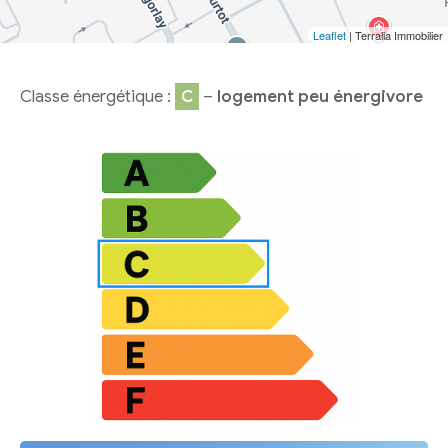
Leaflet
| Terralia Immobilier
Classe énergétique :
C
–
logement peu énergivore