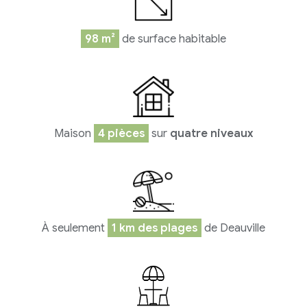
98 m²
de surface habitable
Maison
4 pièces
sur
quatre niveaux
À seulement
1 km des plages
de Deauville