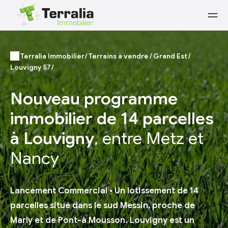
Terralia Immobilier
Terrains à vendre
Grand Est
Louvigny 57
Nouveau programme
immobilier de 14 parcelles
à Louvigny
, entre Metz et
Nancy
Lancement Commercial • Un lotissement de 14
parcelles situé dans le sud Messin, proche de
Marly et de Pont-à Mousson. Louvigny est un