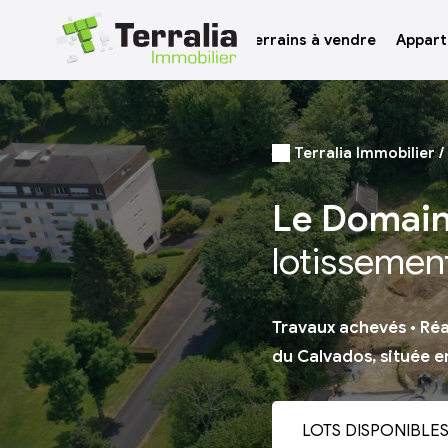
Le Groupe
Terrains à vendre
Appart
Terralia Immobilier
Le Domain
lotissemen
Travaux achevés • Réal
du Calvados, située e
LOTS DISPONIBLE