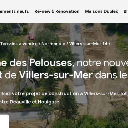
ements neufs
Re-new & Rénovation
Maisons Duplex
B
Terrains à vendre
Normandie
Villers-sur-Mer 14
e des Pelouses
, notre nou
t de
Villers-sur-Mer
dans le
isez votre projet de construction à Villers-sur-Mer, jol
ntre Deauville et Houlgate.
S