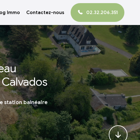
log Immo
Contactez-nous
02.32.206.351
veau
 Calvados
ie station balnéaire